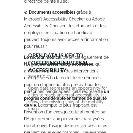
directrice peinte au sol.
⊗
Documents accessibles
grâce à
Microsoft Accessibility Checker ou Adobe
Accessibility Checker : les étudiants et les
employés en situation de handicap
peuvent toujours avoir accès à l’information
pour réussir.
OPEN DATA IS KEY TO
Le secteur médical
bénéficie également de
FOSTERING UNIVERSAL
l
‘IA grâce à la technologie robotisée
, qui
ACCESSIBILITY
améliore la précision des interventions
SMART CITY
chirurgicales ou la collecte de données
pour un diagnostic plus précis. Pour les
Open data represents an opportunity for
personnes handicapées, cela représente
un
cities to reach universal accessibility. It
progrès considérable en termes de qualité
shows the missing links of the mobility
de vie.
L’exemple le plus frappant est
chain.
l’invention d’un exosquelette alimentée par
l’IA qui permet aux personnes paralysées
de retrouver l’usage de leurs jambes : elles
peuvent se lever et marcher. Une avancée