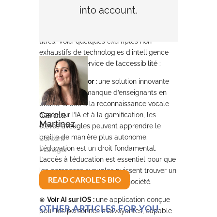
personnes aveugles peuvent lire grâce au
into account.
braille
et les personnes malentendantes
peuvent regarder un film grâce aux sous-
titres. Voici quelques exemples non
exhaustifs de technologies d’intelligence
artificielle au service de l’accessibilité :
⊗
Braille AI Tutor :
une solution innovante
pour pallier le manque d’enseignants en
braille. Grâce à la reconnaissance vocale
Carole
basée sur l’IA et à la gamification, les
Martinez
élèves aveugles peuvent apprendre le
braille de manière plus autonome.
Content
L’éducation est un droit fondamental.
Manager
L’accès à l’éducation est essentiel pour que
les personnes aveugles puissent trouver un
READ CAROLE'S BIO
emploi et s’intégrer dans la société.
⊗
Voir AI sur iOS :
une application conçue
OTHER ARTICLES FOR YOU
pour les personnes malvoyantes, capable