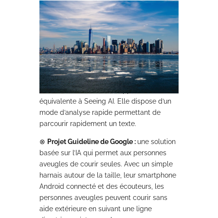
de lire et de décrire tous les types de
documents placés sous l’appareil photo du
smartphone, comme des billets de banque
ou du courrier. Elle peut même reconnaître
des images, des couleurs et des visages,
fournissant ainsi des détails sur les
émotions des personnes.
⊗
Lookout sur Android :
l’application
équivalente à Seeing AI. Elle dispose d’un
mode d’analyse rapide permettant de
parcourir rapidement un texte.
⊗
Projet Guideline de Google :
une solution
basée sur l’IA qui permet aux personnes
aveugles de courir seules. Avec un simple
harnais autour de la taille, leur smartphone
Android connecté et des écouteurs, les
personnes aveugles peuvent courir sans
aide extérieure en suivant une ligne