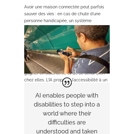
Avoir une maison connectée peut parfois
sauver des vies : en cas de chute d’une
personne handicapée, un système
préconfiguré peut alerter les secours.
Les
personnes handicapées peuvent ainsi vivre
seules en toute sécurité en cas de
problème.
Les solutions technologiques d’IA
permettent aux personnes handicapées de
gagner en autonomie et de se sentir bien
chez elles. L’IA propulse l’accessibilité à un
niveau supérieur.
AI enables people with
Accéder aux mêmes
disabilities to step into a
services que tout le monde
world where their
L’inclusivité
signifie que chacun a le droit
difficulties are
d’accéder à tous les services, quels que
understood and taken
soient son profil et son handicap. Les