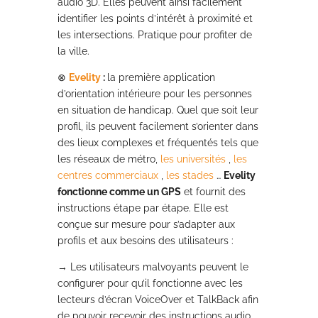
audio 3D. Elles peuvent ainsi facilement
identifier les points d’intérêt à proximité et
les intersections. Pratique pour profiter de
la ville.
⊗
Evelity
:
la première application
d’orientation intérieure pour les personnes
en situation de handicap. Quel que soit leur
profil, ils peuvent facilement s’orienter dans
des lieux complexes et fréquentés tels que
les réseaux de métro,
les universités
,
les
centres commerciaux
,
les stades
…
Evelity
fonctionne comme un GPS
et fournit des
instructions étape par étape. Elle est
conçue sur mesure pour s’adapter aux
profils et aux besoins des utilisateurs :
→ Les utilisateurs malvoyants peuvent le
configurer pour qu’il fonctionne avec les
lecteurs d’écran VoiceOver et TalkBack afin
de pouvoir recevoir des instructions audio.